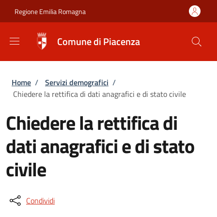
Salta al contenuto principale
Skip to footer content
Regione Emilia Romagna
Comune di Piacenza
Briciole di pane
Home
/
Servizi demografici
/
Chiedere la rettifica di dati anagrafici e di stato civile
Chiedere la rettifica di
dati anagrafici e di stato
civile
Condividi