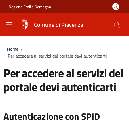
Salta al contenuto principale
Skip to footer content
Regione Emilia Romagna
Comune di Piacenza
Briciole di pane
Home
/
Per accedere ai servizi del portale devi autenticarti
Per accedere ai servizi del
portale devi autenticarti
Autenticazione con SPID