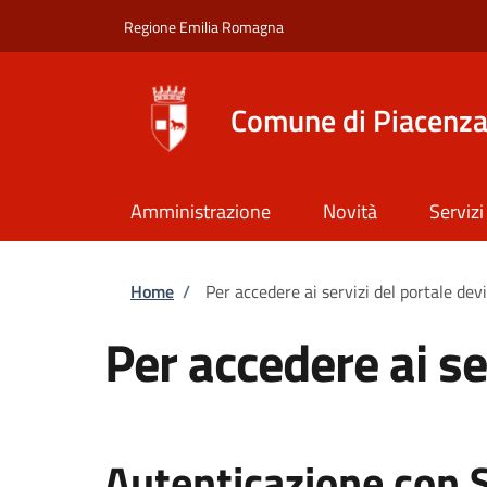
Salta al contenuto principale
Skip to footer content
Regione Emilia Romagna
Comune di Piacenz
Amministrazione
Novità
Servizi
Briciole di pane
Home
/
Per accedere ai servizi del portale dev
Per accedere ai se
Autenticazione con 