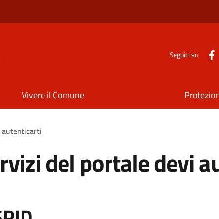
a
Seguici su
Vivere il Comune
Protezion
i autenticarti
rvizi del portale devi a
SPID