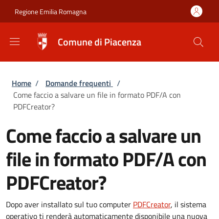
Salta al contenuto principale
Skip to footer content
Regione Emilia Romagna
Comune di Piacenza
Briciole di pane
Home
/
Domande frequenti
/
Come faccio a salvare un file in formato PDF/A con
PDFCreator?
Come faccio a salvare un
file in formato PDF/A con
PDFCreator?
Dopo aver installato sul tuo computer
PDFCreator
, il sistema
operativo ti renderà automaticamente disponibile una nuova