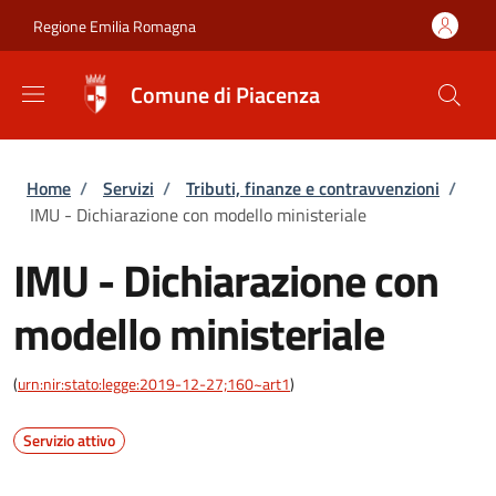
Salta al contenuto principale
Skip to footer content
Regione Emilia Romagna
Comune di Piacenza
Briciole di pane
Home
/
Servizi
/
Tributi, finanze e contravvenzioni
/
IMU - Dichiarazione con modello ministeriale
IMU - Dichiarazione con
modello ministeriale
(
urn:nir:stato:legge:2019-12-27;160~art1
)
Servizio attivo