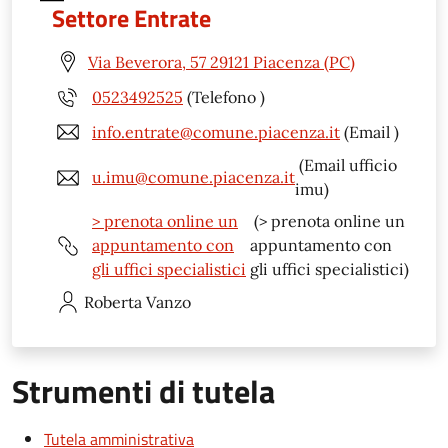
Settore Entrate
Via Beverora, 57 29121 Piacenza (PC)
0523492525
(Telefono )
info.entrate@comune.piacenza.it
(Email )
(Email ufficio
u.imu@comune.piacenza.it
imu)
> prenota online un
(> prenota online un
appuntamento con
appuntamento con
gli uffici specialistici
gli uffici specialistici)
Roberta
Vanzo
Strumenti di tutela
Tutela amministrativa