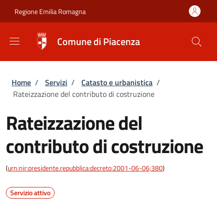
Salta al contenuto principale
Skip to footer content
Regione Emilia Romagna
Comune di Piacenza
Briciole di pane
Home
/
Servizi
/
Catasto e urbanistica
/
Rateizzazione del contributo di costruzione
Rateizzazione del
contributo di costruzione
(
urn:nir:presidente.repubblica:decreto:2001-06-06;380
)
Servizio attivo