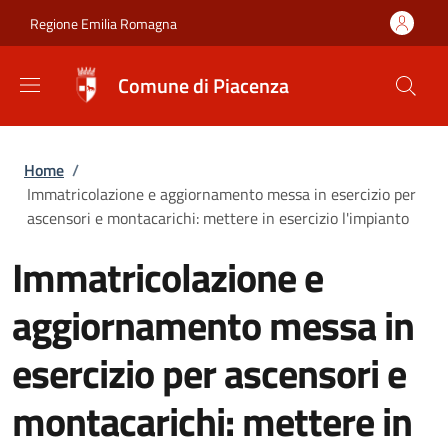
Salta al contenuto principale
Skip to footer content
Regione Emilia Romagna
Comune di Piacenza
Briciole di pane
Home
/
Immatricolazione e aggiornamento messa in esercizio per
ascensori e montacarichi: mettere in esercizio l'impianto
Immatricolazione e
aggiornamento messa in
esercizio per ascensori e
montacarichi: mettere in