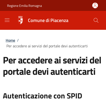
Salta al contenuto principale
Skip to footer content
Regione Emilia Romagna
Comune di Piacenza
Briciole di pane
Home
/
Per accedere ai servizi del portale devi autenticarti
Per accedere ai servizi del
portale devi autenticarti
Autenticazione con SPID