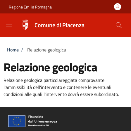
Salta al contenuto principale
Skip to footer content
Regione Emilia Romagna
Comune di Piacenza
Briciole di pane
Home
/
Relazione geologica
Relazione geologica
Relazione geologica particolareggiata comprovante
l'ammissibilità dell'intervento e contenere le eventuali
condizioni alle quali l'intervento dovrà essere subordinato.