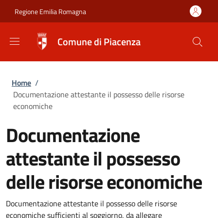
Salta al contenuto principale
Skip to footer content
Regione Emilia Romagna
Comune di Piacenza
Briciole di pane
Home
/
Documentazione attestante il possesso delle risorse
economiche
Documentazione
attestante il possesso
delle risorse economiche
Documentazione attestante il possesso delle risorse
economiche sufficienti al soggiorno, da allegare