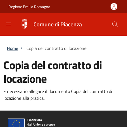
Salta al contenuto principale
Skip to footer content
Regione Emilia Romagna
Comune di Piacenza
Briciole di pane
Home
/
Copia del contratto di locazione
Copia del contratto di
locazione
È necessario allegare il documento Copia del contratto di
locazione alla pratica.