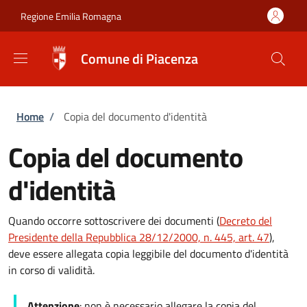
Salta al contenuto principale
Skip to footer content
Regione Emilia Romagna
Comune di Piacenza
Briciole di pane
Home
/
Copia del documento d'identità
Copia del documento
d'identità
Quando occorre sottoscrivere dei documenti (
Decreto del
Presidente della Repubblica 28/12/2000, n. 445, art. 47
),
deve essere allegata copia leggibile del documento d'identità
in corso di validità.
Attenzione
: non è necessario allegare la copia del