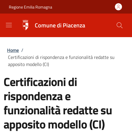
Salta al contenuto principale
Skip to footer content
Regione Emilia Romagna
Comune di Piacenza
Briciole di pane
Home
/
Certificazioni di rispondenza e funzionalità redatte su
apposito modello (CI)
Certificazioni di
rispondenza e
funzionalità redatte su
apposito modello (CI)