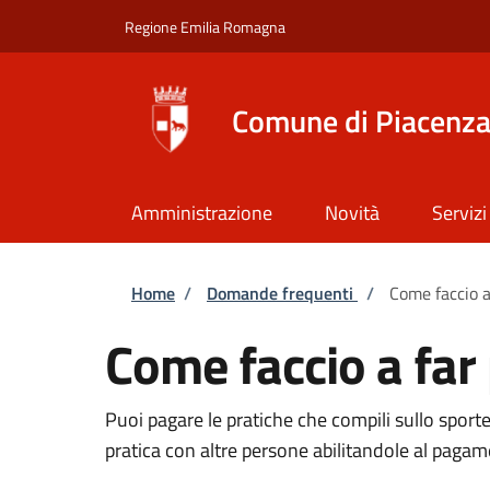
Salta al contenuto principale
Skip to footer content
Regione Emilia Romagna
Comune di Piacenz
Amministrazione
Novità
Servizi
Briciole di pane
Home
/
Domande frequenti
/
Come faccio a 
Come faccio a far 
Puoi pagare le pratiche che compili sullo sport
pratica con altre persone abilitandole al pagam