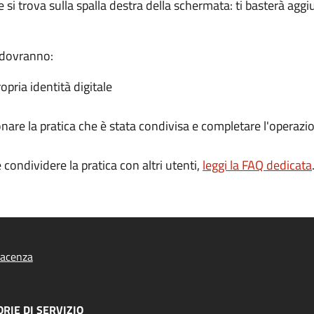
e si trova sulla spalla destra della schermata: ti basterà aggi
i dovranno:
opria identità digitale
nare la pratica che è stata condivisa e completare l'operazi
condividere la pratica con altri utenti,
leggi la FAQ dedicata
iacenza
RIE DI SERVIZIO