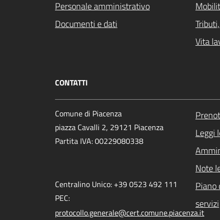
Personale amministrativo
Mobilit
Documenti e dati
Tribut
Vita la
CONTATTI
Comune di Piacenza
Preno
piazza Cavalli 2, 29121 Piacenza
Leggi 
Partita IVA: 00229080338
Ammini
Note l
Centralino Unico: +39 0523 492 111
Piano 
PEC:
servizi
protocollo.generale@cert.comune.piacenza.it