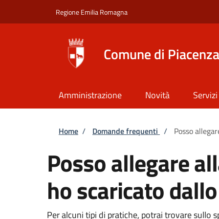
Salta al contenuto principale
Skip to footer content
Regione Emilia Romagna
Comune di Piacenz
Amministrazione
Novità
Servizi
Briciole di pane
Home
/
Domande frequenti
/
Posso allegar
Posso allegare al
ho scaricato dallo
Per alcuni tipi di pratiche, potrai trovare sul