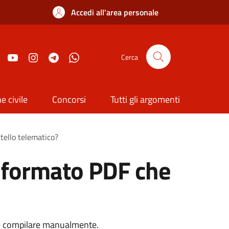
Accedi all'area personale
Cerca
e civile
Concorsi
Tutti gli argomenti
tello telematico?
n formato PDF che
re e compilare manualmente.