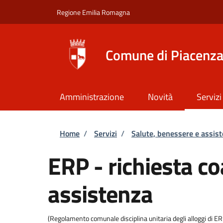
Salta al contenuto principale
Skip to footer content
Regione Emilia Romagna
Comune di Piacenz
Amministrazione
Novità
Servizi
Briciole di pane
Home
/
Servizi
/
Salute, benessere e assis
ERP - richiesta c
assistenza
(Regolamento comunale disciplina unitaria degli alloggi di E