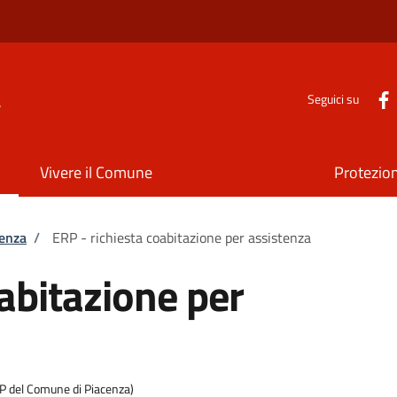
a
Seguici su
Vivere il Comune
Protezion
tenza
/
ERP - richiesta coabitazione per assistenza
oabitazione per
RP del Comune di Piacenza)