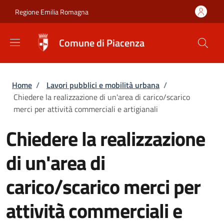
Salta al contenuto principale
Skip to footer content
Regione Emilia Romagna
Comune di Piacenza
Briciole di pane
Home
/
Lavori pubblici e mobilità urbana
/
Chiedere la realizzazione di un'area di carico/scarico
merci per attività commerciali e artigianali
Chiedere la realizzazione
di un'area di
carico/scarico merci per
attività commerciali e