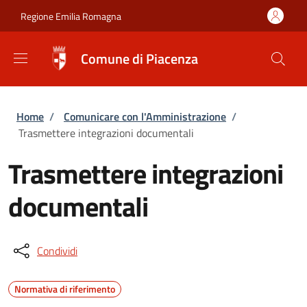
Salta al contenuto principale
Skip to footer content
Regione Emilia Romagna
Comune di Piacenza
Briciole di pane
Home
/
Comunicare con l'Amministrazione
/
Trasmettere integrazioni documentali
Trasmettere integrazioni
documentali
Condividi
Normativa di riferimento