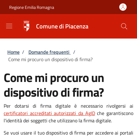
Salta al contenuto principale
Skip to footer content
Regione Emilia Romagna
Comune di Piacenza
Briciole di pane
Home
/
Domande frequenti
/
Come mi procuro un dispositivo di firma?
Come mi procuro un
dispositivo di firma?
Per dotarsi di firma digitale è necessario rivolgersi ai
certificatori accreditati autorizzati da AgID
che garantiscono
l'identità dei soggetti che utilizzano la firma digitale.
Se vuoi usare il tuo dispositivo di firma per accedere ai portali