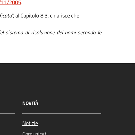
2/11/2005
.
ficata
", al Capitolo 8.3, chiarisce che
del sistema di risoluzione dei nomi secondo le
NOVITÀ
Notizie
Comunicati