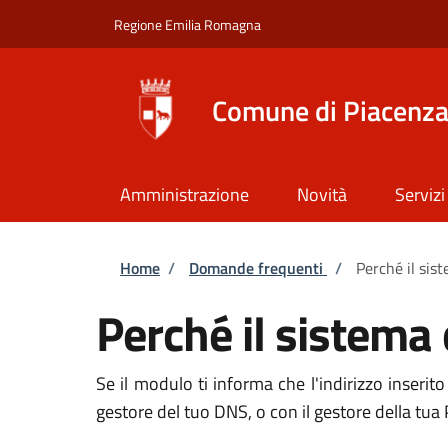
Salta al contenuto principale
Skip to footer content
Regione Emilia Romagna
Comune di Piacenz
Amministrazione
Novità
Servizi
Briciole di pane
Home
/
Domande frequenti
/
Perché il sis
Perché il sistema 
Se il modulo ti informa che l'indirizzo inserit
gestore del tuo DNS, o con il gestore della tua 