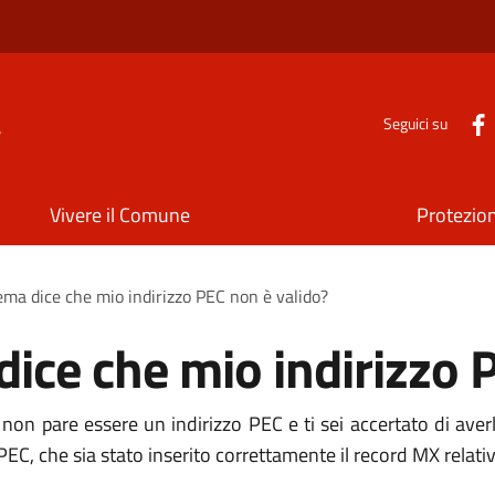
a
Seguici su
Vivere il Comune
Protezion
tema dice che mio indirizzo PEC non è valido?
dice che mio indirizzo 
o non pare essere un indirizzo PEC e ti sei accertato di averl
PEC, che sia stato inserito correttamente il record MX relati