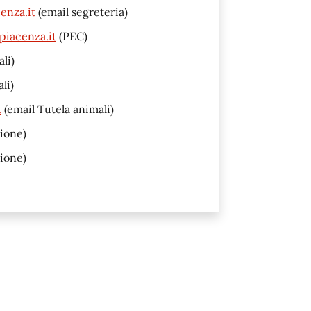
enza.it
(email segreteria)
piacenza.it
(PEC)
li)
li)
t
(email Tutela animali)
ione)
ione)