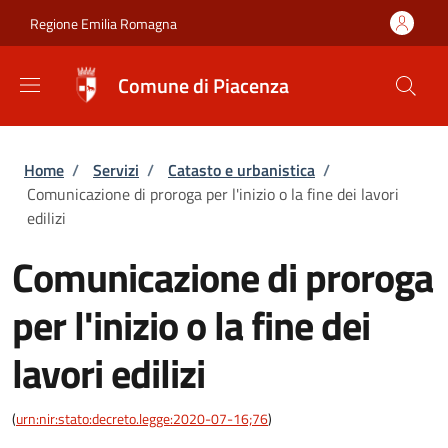
Salta al contenuto principale
Skip to footer content
Regione Emilia Romagna
Comune di Piacenza
Briciole di pane
Home
/
Servizi
/
Catasto e urbanistica
/
Comunicazione di proroga per l'inizio o la fine dei lavori
edilizi
Comunicazione di proroga
per l'inizio o la fine dei
lavori edilizi
(
urn:nir:stato:decreto.legge:2020-07-16;76
)