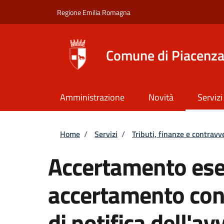
Salta al contenuto principale
Skip to footer content
Regione Emilia Romagna
Comune di Piacenz
Amministrazione
Novità
Servizi
Briciole di pane
Home
/
Servizi
/
Tributi, finanze e contravv
Accertamento ese
accertamento con
di notifica dell'av