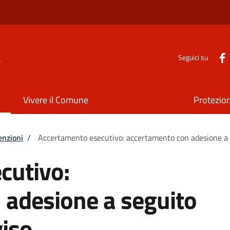
a
Seguici su
Vivere il Comune
Protezion
enzioni
/
Accertamento esecutivo: accertamento con adesione a se
cutivo:
 adesione a seguito
viso