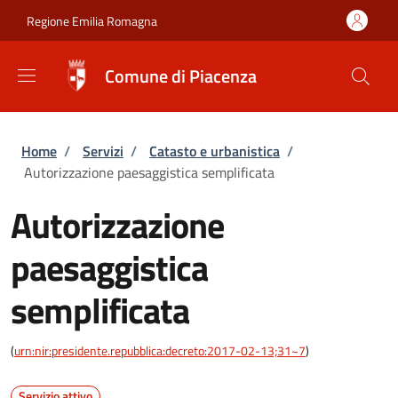
Salta al contenuto principale
Skip to footer content
Regione Emilia Romagna
Comune di Piacenza
Briciole di pane
Home
/
Servizi
/
Catasto e urbanistica
/
Autorizzazione paesaggistica semplificata
Autorizzazione
paesaggistica
semplificata
(
urn:nir:presidente.repubblica:decreto:2017-02-13;31~7
)
Servizio attivo