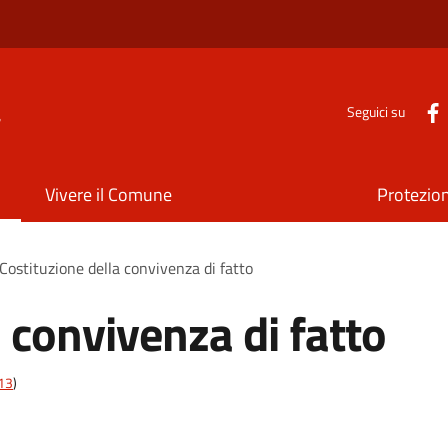
a
Seguici su
Vivere il Comune
Protezion
Costituzione della convivenza di fatto
 convivenza di fatto
t13
)