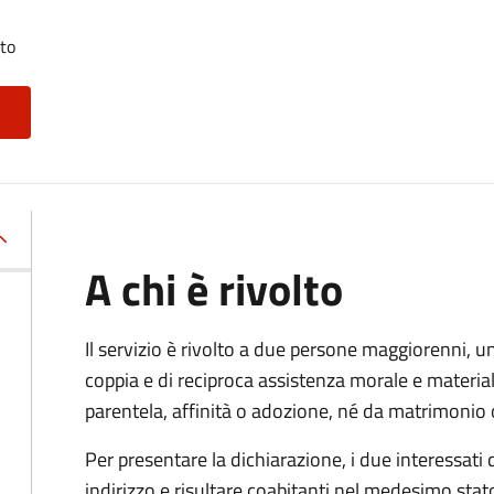
tto
A chi è rivolto
Il servizio è rivolto a due persone maggiorenni, un
coppia e di reciproca assistenza morale e materia
parentela, affinità o adozione, né da matrimonio 
Per presentare la dichiarazione, i due interessati
indirizzo e risultare coabitanti nel medesimo stato