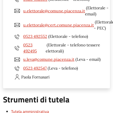
(Elettorale -
u.elettorale@comune.piacenza.it
email)
(Elettoral
u.elettorale@cert.comune.piacenza.it
- PEC)
0523 492552
(Elettorale - telefono)
0523
(Elettorale - telefono tessere
492495
elettorali)
u.leva@comune.piacenza.it
(Leva - email)
0523 492547
(Leva - telefono)
Paola
Fornasari
Strumenti di tutela
Tutela amministrativa