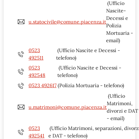
(Ufficio
Nascite-
Decessi e
u.statocivile@comune.piacenza.it
Polizia
Mortuaria -
email)
0523
(Ufficio Nascite e Decessi -
492511
telefono)
0523
(Ufficio Nascite e Decessi -
492548
telefono)
0523 492617
(Polizia Mortuaria - telefono)
(Ufficio
Matrimoni,
u.matrimoni@comune.piacenza.it
divorzi e DAT
- email)
0523
(Ufficio Matrimoni, separazioni, divorz
492541
e DAT - telefono)