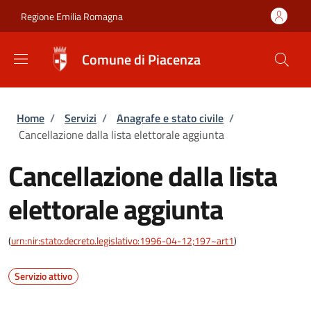
Salta al contenuto principale
Skip to footer content
Regione Emilia Romagna
Comune di Piacenza
Briciole di pane
Home
/
Servizi
/
Anagrafe e stato civile
/
Cancellazione dalla lista elettorale aggiunta
Cancellazione dalla lista
elettorale aggiunta
(
urn:nir:stato:decreto.legislativo:1996-04-12;197~art1
)
Servizio attivo