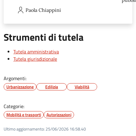
pubbli
Paola
Chiappini
Strumenti di tutela
Tutela amministrativa
Tutela giurisdizionale
Argomenti:
Urbanizzazione
Edilizia
Viabilità
Categorie:
Mobilità e trasporti
Autorizzazioni
Ultimo aggiornamento:
25/06/2026 16:58.40