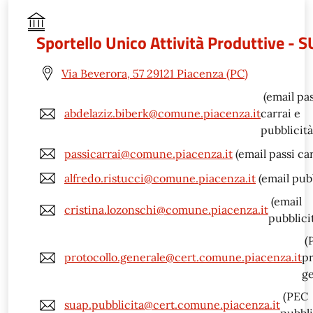
Sportello Unico Attività Produttive - 
Via Beverora, 57 29121 Piacenza (PC)
(email pas
abdelaziz.biberk@comune.piacenza.it
carrai e
pubblicità
passicarrai@comune.piacenza.it
(email passi car
alfredo.ristucci@comune.piacenza.it
(email pubb
(email
cristina.lozonschi@comune.piacenza.it
pubblici
(
protocollo.generale@cert.comune.piacenza.it
pr
ge
(PEC
suap.pubblicita@cert.comune.piacenza.it