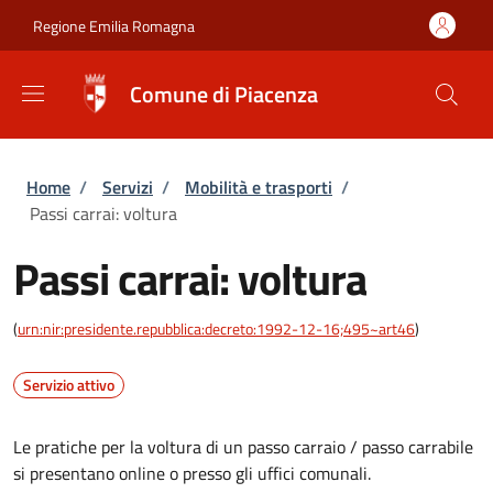
Salta al contenuto principale
Skip to footer content
Regione Emilia Romagna
Comune di Piacenza
Briciole di pane
Home
/
Servizi
/
Mobilità e trasporti
/
Passi carrai: voltura
Passi carrai: voltura
(
urn:nir:presidente.repubblica:decreto:1992-12-16;495~art46
)
Servizio attivo
Le pratiche per la voltura di un passo carraio / passo carrabile
si presentano online o presso gli uffici comunali.