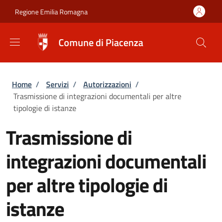
Salta al contenuto principale
Skip to footer content
Regione Emilia Romagna
Comune di Piacenza
Briciole di pane
Home
/
Servizi
/
Autorizzazioni
/
Trasmissione di integrazioni documentali per altre
tipologie di istanze
Trasmissione di
integrazioni documentali
per altre tipologie di
istanze