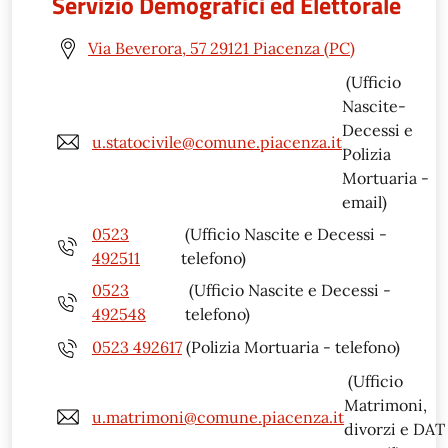
Servizio Demografici ed Elettorale
Via Beverora, 57 29121 Piacenza (PC)
(Ufficio
Nascite-
Decessi e
u.statocivile@comune.piacenza.it
Polizia
Mortuaria -
email)
0523
(Ufficio Nascite e Decessi -
492511
telefono)
0523
(Ufficio Nascite e Decessi -
492548
telefono)
0523 492617
(Polizia Mortuaria - telefono)
(Ufficio
Matrimoni,
u.matrimoni@comune.piacenza.it
divorzi e DAT