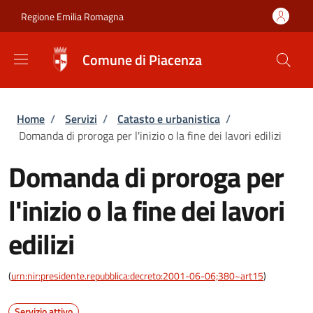
Salta al contenuto principale
Skip to footer content
Regione Emilia Romagna
Comune di Piacenza
Briciole di pane
Home
/
Servizi
/
Catasto e urbanistica
/
Domanda di proroga per l'inizio o la fine dei lavori edilizi
Domanda di proroga per
l'inizio o la fine dei lavori
edilizi
(
urn:nir:presidente.repubblica:decreto:2001-06-06;380~art15
)
Servizio attivo