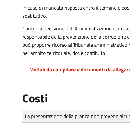
In caso di mancata risposta entro il termine è poss
sostitutivo.
Contro la decisione dell'Amministrazione o, in ca
responsabile della prevenzione della corruzione e 
può proporre ricorso al Tribunale amministrativo 
per ambito territoriale, dove costituito.
Moduli da compilare e documenti da allegar
Costi
Tipo di pagamento
Importo
La presentazione della pratica non prevede al