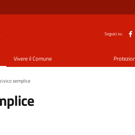
a
Seguici su
Vivere il Comune
Protezion
civico semplice
mplice